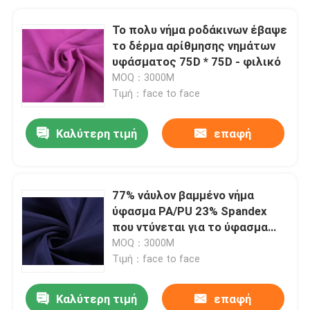
Το πολυ νήμα ροδάκινων έβαψε
το δέρμα αρίθμησης νημάτων
υφάσματος 75D * 75D - φιλικό
MOQ：3000M
Τιμή：face to face
Καλύτερη τιμή
επαφή
77% νάυλον βαμμένο νήμα
ύφασμα PA/PU 23% Spandex
που ντύνεται για το ύφασμα
τσαντών
MOQ：3000M
Τιμή：face to face
Καλύτερη τιμή
επαφή