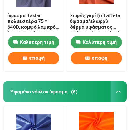
ύφασμα Taslan
Σαφές γκρίζο Taffeta
πολυεστέρα 75 *
ύφασμα/ελαφρύ
640D, κομψό λαμπρό
δέρμα υφάσματος
ύφασμα πολυεστέρα
πολυεστέρα - φιλικά
GSM 150
Καλύτερη τιμή
Καλύτερη τιμή
επαφή
επαφή
Υφαμένο νάυλον ύφασμα
(6)