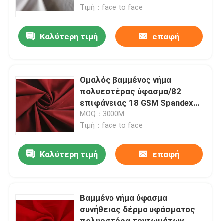
Τιμή：face to face
Προϊόντα
Καλύτερη τιμή
επαφή
taffeta πολυεστέρα ύφασμα
Ομαλός βαμμένος νήμα
Νάυλον Taffeta ύφασμα
πολυεστέρας ύφασμα/82
επιφάνειας 18 GSM Spandex
Fabric180
MOQ：3000M
Υφαμένο πολυεστέρας ύφασμα
Τιμή：face to face
Υφαμένο νάυλον ύφασμα
Καλύτερη τιμή
επαφή
ο πολυεστέρας πλέκει το ύφασμα
Βαμμένο νήμα ύφασμα
συνήθειας δέρμα υφάσματος
Το νάυλον πλέκει το ύφασμα
πολυεστέρα τεντωμάτων