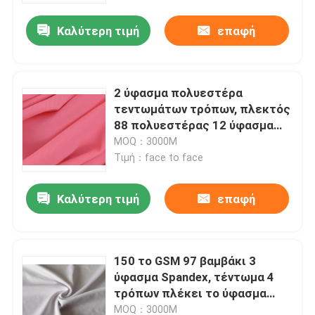
Καλύτερη τιμή
επαφή
2 ύφασμα πολυεστέρα
τεντωμάτων τρόπων, πλεκτός
88 πολυεστέρας 12 ύφασμα
Spandex
MOQ：3000M
Τιμή：face to face
Καλύτερη τιμή
επαφή
Σπίτι
150 το GSM 97 βαμβάκι 3
Σχετικά με εμάς
ύφασμα Spandex, τέντωμα 4
τρόπων πλέκει το ύφασμα
εύκολο να πλύνει
Επαφές
MOQ：3000M