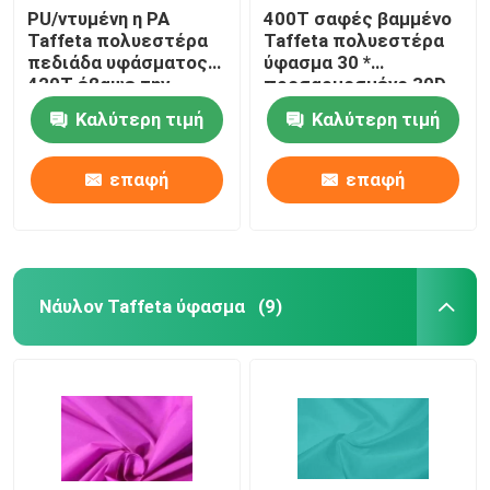
PU/ντυμένη η PA
400T σαφές βαμμένο
Taffeta πολυεστέρα
Taffeta πολυεστέρα
πεδιάδα υφάσματος
ύφασμα 30 *
420T έβαψε την
προσαρμοσμένο 30D
αρίθμηση νημάτων 20
χρώμα για το ύφασμα
Καλύτερη τιμή
Καλύτερη τιμή
* 20d
επαφή
επαφή
Νάυλον Taffeta ύφασμα
(9)