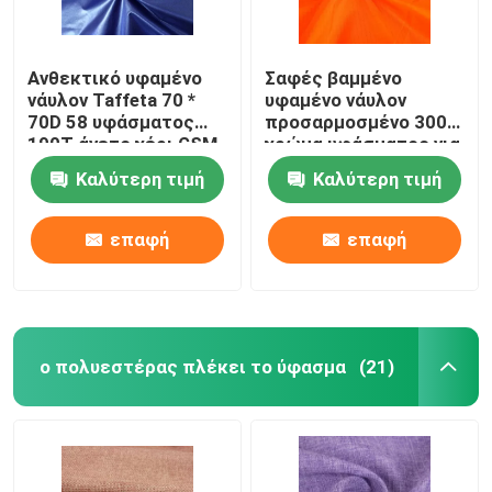
Ανθεκτικό υφαμένο
Σαφές βαμμένο
νάυλον Taffeta 70 *
υφαμένο νάυλον
70D 58 υφάσματος
προσαρμοσμένο 300T
190T άνετο χέρι GSM
χρώμα υφάσματος για
αισθάνεται
Sportswear
Καλύτερη τιμή
Καλύτερη τιμή
επαφή
επαφή
ο πολυεστέρας πλέκει το ύφασμα
(21)