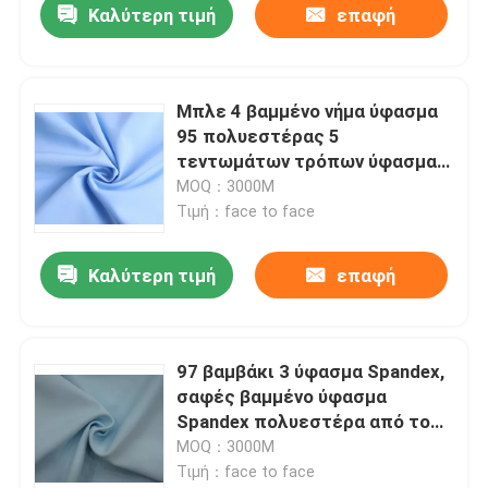
Καλύτερη τιμή
επαφή
Μπλε 4 βαμμένο νήμα ύφασμα
95 πολυεστέρας 5
τεντωμάτων τρόπων ύφασμα
Spandex για την επένδυση
MOQ：3000M
Τιμή：face to face
Καλύτερη τιμή
επαφή
97 βαμβάκι 3 ύφασμα Spandex,
σαφές βαμμένο ύφασμα
Spandex πολυεστέρα από το
ναυπηγείο
MOQ：3000M
Τιμή：face to face