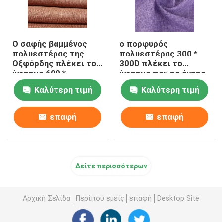
Ο σαφής βαμμένος
ο πορφυρός
πολυεστέρας της
πολυεστέρας 300 *
Οξφόρδης πλέκει το
300D πλέκει το
ύφασμα 600 *
ύφασμα που το άνετο
αρίθμηση 320 GSM
χέρι αισθάνεται
Καλύτερη τιμή
Καλύτερη τιμή
νημάτων 600D για το
Washable
ύφασμα τσαντών
επαφή
επαφή
Δείτε περισσότερων
Αρχική Σελίδα
Περίπου εμείς
επαφή
Desktop Site