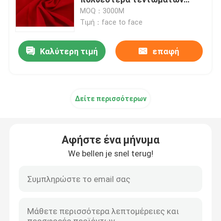
Spandex/4 τρόπος - φιλικό
MOQ：3000M
Τιμή：face to face
ύφασμα 100 πολυεστέρα
Καλύτερη τιμή
επαφή
Pongee πολυεστέρα ύφασμα
Ύφασμα μνήμης πολυεστέρα
Δείτε περισσότερων
νάυλον ύφασμα 100
Αφήστε ένα μήνυμα
Ντυμένο PVC ύφασμα πολυεστέρα
We bellen je snel terug!
Ντυμένο PU ύφασμα πολυεστέρα
PA που ντύνει το ύφασμα