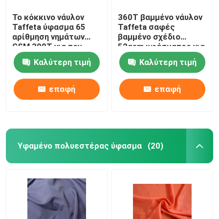
Το κόκκινο νάυλον
360T βαμμένο νάυλον
Taffeta ύφασμα 65
Taffeta σαφές
αρίθμηση νημάτων
βαμμένο σχέδιο
GSM 300T για τον
52gsm υφάσματος για
αθλητισμό σακακιών
το ύφασμα τσαντών
Καλύτερη τιμή
Καλύτερη τιμή
φορά
επαφή
επαφή
Υφαμένο πολυεστέρας ύφασμα
(20)