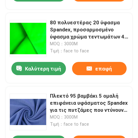
80 πολυεστέρας 20 ύφασμα
Spandex, προσαρμοσμένο
ύφασμα χρώμα τεντωμάτων 4
τρόπων
MOQ：3000M
Τιμή：face to face
Καλύτερη τιμή
επαφή
Πλεκτό 95 βαμβάκι 5 ομαλή
επιφάνεια υφάσματος Spandex
για τις πυτζάμες που ντύνουν
το κλωστοϋφαντουργικό
MOQ：3000M
προϊόν
Τιμή：face to face